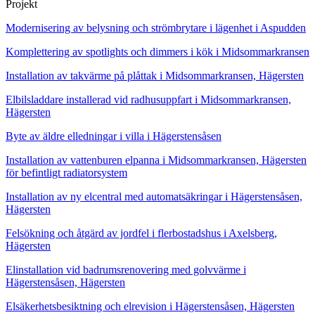
Projekt
Modernisering av belysning och strömbrytare i lägenhet i Aspudden
Komplettering av spotlights och dimmers i kök i Midsommarkransen
Installation av takvärme på plåttak i Midsommarkransen, Hägersten
Elbilsladdare installerad vid radhusuppfart i Midsommarkransen,
Hägersten
Byte av äldre elledningar i villa i Hägerstensåsen
Installation av vattenburen elpanna i Midsommarkransen, Hägersten
för befintligt radiatorsystem
Installation av ny elcentral med automatsäkringar i Hägerstensåsen,
Hägersten
Felsökning och åtgärd av jordfel i flerbostadshus i Axelsberg,
Hägersten
Elinstallation vid badrumsrenovering med golvvärme i
Hägerstensåsen, Hägersten
Elsäkerhetsbesiktning och elrevision i Hägerstensåsen, Hägersten