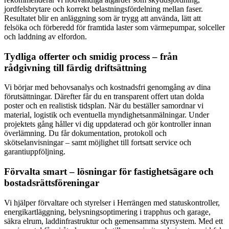
jordfelsbrytare och korrekt belastningsfördelning mellan faser.
Resultatet blir en anläggning som är trygg att använda, lätt att
felsöka och förberedd för framtida laster som värmepumpar, solceller
och laddning av elfordon.
Tydliga offerter och smidig process – från
rådgivning till färdig driftsättning
Vi börjar med behovsanalys och kostnadsfri genomgång av dina
förutsättningar. Därefter får du en transparent offert utan dolda
poster och en realistisk tidsplan. När du beställer samordnar vi
material, logistik och eventuella myndighetsanmälningar. Under
projektets gång håller vi dig uppdaterad och gör kontroller innan
överlämning. Du får dokumentation, protokoll och
skötselanvisningar – samt möjlighet till fortsatt service och
garantiuppföljning.
Förvalta smart – lösningar för fastighetsägare och
bostadsrättsföreningar
Vi hjälper förvaltare och styrelser i Herrängen med statuskontroller,
energikartläggning, belysningsoptimering i trapphus och garage,
säkra elrum, laddinfrastruktur och gemensamma styrsystem. Med ett