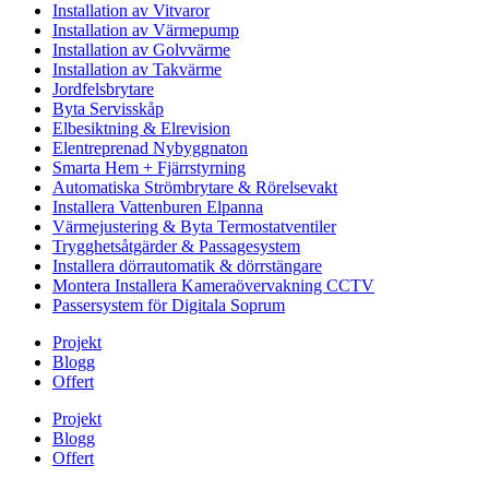
Installation av Vitvaror
Installation av Värmepump
Installation av Golvvärme
Installation av Takvärme
Jordfelsbrytare
Byta Servisskåp
Elbesiktning & Elrevision
Elentreprenad Nybyggnaton
Smarta Hem + Fjärrstyrning
Automatiska Strömbrytare & Rörelsevakt
Installera Vattenburen Elpanna
Värmejustering & Byta Termostatventiler
Trygghetsåtgärder & Passagesystem
Installera dörrautomatik & dörrstängare
Montera Installera Kameraövervakning CCTV
Passersystem för Digitala Soprum
Projekt
Blogg
Offert
Projekt
Blogg
Offert