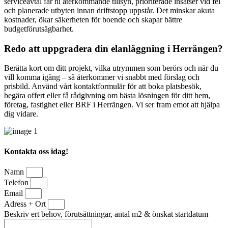
serviceavtal får ni återkommande tillsyn, prioriterade insatser vid fel
och planerade utbyten innan driftstopp uppstår. Det minskar akuta
kostnader, ökar säkerheten för boende och skapar bättre
budgetförutsägbarhet.
Redo att uppgradera din elanläggning i Herrängen?
Berätta kort om ditt projekt, vilka utrymmen som berörs och när du
vill komma igång – så återkommer vi snabbt med förslag och
prisbild. Använd vårt kontaktformulär för att boka platsbesök,
begära offert eller få rådgivning om bästa lösningen för ditt hem,
företag, fastighet eller BRF i Herrängen. Vi ser fram emot att hjälpa
dig vidare.
Kontakta oss idag!
Namn
Telefon
Email
Adress + Ort
Beskriv ert behov, förutsättningar, antal m2 & önskat startdatum