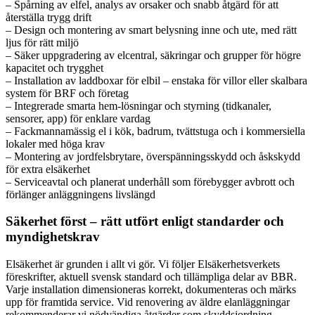
– Spårning av elfel, analys av orsaker och snabb åtgärd för att
återställa trygg drift
– Design och montering av smart belysning inne och ute, med rätt
ljus för rätt miljö
– Säker uppgradering av elcentral, säkringar och grupper för högre
kapacitet och trygghet
– Installation av laddboxar för elbil – enstaka för villor eller skalbara
system för BRF och företag
– Integrerade smarta hem-lösningar och styrning (tidkanaler,
sensorer, app) för enklare vardag
– Fackmannamässig el i kök, badrum, tvättstuga och i kommersiella
lokaler med höga krav
– Montering av jordfelsbrytare, överspänningsskydd och åskskydd
för extra elsäkerhet
– Serviceavtal och planerat underhåll som förebygger avbrott och
förlänger anläggningens livslängd
Säkerhet först – rätt utfört enligt standarder och
myndighetskrav
Elsäkerhet är grunden i allt vi gör. Vi följer Elsäkerhetsverkets
föreskrifter, aktuell svensk standard och tillämpliga delar av BBR.
Varje installation dimensioneras korrekt, dokumenteras och märks
upp för framtida service. Vid renovering av äldre elanläggningar
rekommenderar vi nödvändiga åtgärder som skyddsjordning,