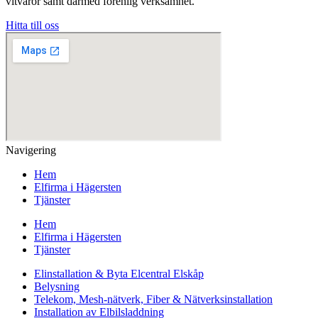
vitvaror samt därmed förenlig verksamhet.
Hitta till oss
Navigering
Hem
Elfirma i Hägersten
Tjänster
Hem
Elfirma i Hägersten
Tjänster
Elinstallation & Byta Elcentral Elskåp
Belysning
Telekom, Mesh-nätverk, Fiber & Nätverksinstallation
Installation av Elbilsladdning