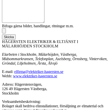
Bifoga gärna bilder, handlingar, ritningar m.m.
Skicka
HÄGERSTEN ELEKTRIKER & ELTJÄNST I
MÄLARHÖJDEN STOCKHOLM
Elarbeten i Stockholm, Mälarhöjden, Västberga,
Midsommarkransen, Telefonplan, Axelsberg, Örnsberg, Vinterviken,
Gröndal, Liljeholmen, Årsta, Älvsjö
E-mail:
elfirma@elektriker-hagersten.se
Webb:
www.elektriker-hagersten.se
Adress: Hägerstensvägen,
126 49 Hägersten Västberga,
Stockholm
Verksamhetsbeskrivning:
Bolaget skall bedriva elinstallationer, försäljning av elmaterial och