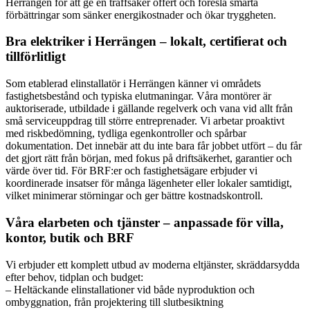
Herrängen för att ge en träffsäker offert och föreslå smarta
förbättringar som sänker energikostnader och ökar tryggheten.
Bra elektriker i Herrängen – lokalt, certifierat och
tillförlitligt
Som etablerad elinstallatör i Herrängen känner vi områdets
fastighetsbestånd och typiska elutmaningar. Våra montörer är
auktoriserade, utbildade i gällande regelverk och vana vid allt från
små serviceuppdrag till större entreprenader. Vi arbetar proaktivt
med riskbedömning, tydliga egenkontroller och spårbar
dokumentation. Det innebär att du inte bara får jobbet utfört – du får
det gjort rätt från början, med fokus på driftsäkerhet, garantier och
värde över tid. För BRF:er och fastighetsägare erbjuder vi
koordinerade insatser för många lägenheter eller lokaler samtidigt,
vilket minimerar störningar och ger bättre kostnadskontroll.
Våra elarbeten och tjänster – anpassade för villa,
kontor, butik och BRF
Vi erbjuder ett komplett utbud av moderna eltjänster, skräddarsydda
efter behov, tidplan och budget:
– Heltäckande elinstallationer vid både nyproduktion och
ombyggnation, från projektering till slutbesiktning