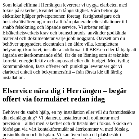
Som lokal elfirma i Herrängen levererar vi trygga elarbeten med
fokus på säkerhet, kvalitet och långsiktighet. Våra behöriga
elektriker hjälper privatpersoner, företag, fastighetsägare och
bostadsrättsföreningar med allt från planerade elinstallationer till
snabb felsökning och löpande service. Vi arbetar enligt
Elsäkerhetsverkets krav och branschpraxis, använder godkända
material och dokumenterar varje jobb noggrant. Oavsett om du
behöver uppgradera elcentralen i en äldre villa, komplettera
belysning i kontoret, installera laddboxar till BRF:en eller få hjälp att
åtgärda ett återkommande elfel, får du en lösning som är tekniskt
korrekt, energieffektiv och anpassad efter din budget. Med tydlig
kommunikation, fasta offerter och punktliga leveranser gör vi
elarbetet enkelt och bekymmersfritt – från första idé till färdig
installation.
Elservice nära dig i Herrängen – begär
offert via formuläret redan idag
Behöver du snabb hjälp, en ny installation eller vill du framtidssäkra
din elanläggning? Vi planerar, installerar och optimerar med
precision – alltid med säkerhet och driftstabilitet i fokus. Skicka en
förfrågan via vårt kontaktformulär så återkommer vi med förslag,
prisindikation och tidsplan. Vi kan även boka ett platsbesök i