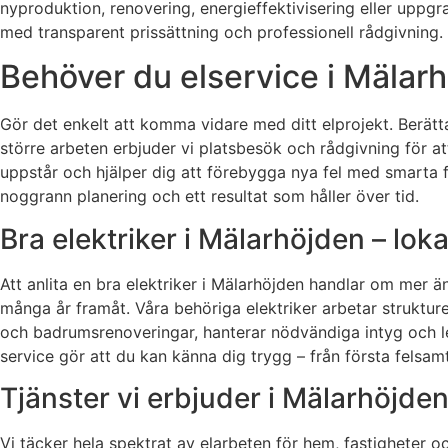
nyproduktion, renovering, energieffektivisering eller uppgrad
med transparent prissättning och professionell rådgivning.
Behöver du elservice i Mälarh
Gör det enkelt att komma vidare med ditt elprojekt. Berätt
större arbeten erbjuder vi platsbesök och rådgivning för at
uppstår och hjälper dig att förebygga nya fel med smarta fö
noggrann planering och ett resultat som håller över tid.
Bra elektriker i Mälarhöjden – lo
Att anlita en bra elektriker i Mälarhöjden handlar om mer än a
många år framåt. Våra behöriga elektriker arbetar struktur
och badrumsrenoveringar, hanterar nödvändiga intyg och l
service gör att du kan känna dig trygg – från första felsamtal
Tjänster vi erbjuder i Mälarhöjde
Vi täcker hela spektrat av elarbeten för hem, fastigheter o