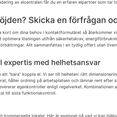
ering av elcentralen får du en erfaren elpartner som tar tota
öjden? Skicka en förfrågan och
a kort om dina behov i kontaktformuläret så återkommer vi s
t optimera lösningen utifrån säkerhetskrav, energiförbrukni
rbättringar. Allt sammanfattas i en tydlig offert utan överr
kal expertis med helhetsansvar
tt “bara” koppla el. Vi ser till helheten: rätt dimensionering
erat, håller ordning på arbetsplatsen och lämnar rent efter
evererar egenkontroller enligt regelverket. Kombinatione
 till sista funktionskontroll.
n
ch kommersiella lokaler. Här är exempel på vad vi kan hjälpa