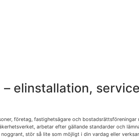
 – elinstallation, servic
rsoner, företag, fastighetsägare och bostadsrättsföreningar 
 Elsäkerhetsverket, arbetar efter gällande standarder och lä
t noggrant, stör så lite som möjligt i din vardag eller verks