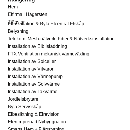
Hem
Elfirma i Hägersten
Tjänster
Elinstallation & Byta Elcentral Elskåp
Belysning
Telekom, Mesh-nätverk, Fiber & Nätverksinstallation
Installation av Elbilsladdning
FTX Ventilation mekanisk värmeväxling
Installation av Solceller
Installation av Vitvaror
Installation av Värmepump
Installation av Golvvärme
Installation av Takvärme
Jordfelsbrytare
Byta Servisskåp
Elbesiktning & Elrevision
Elentreprenad Nybyggnaton
Smarta Hem + Fjärrstyrning